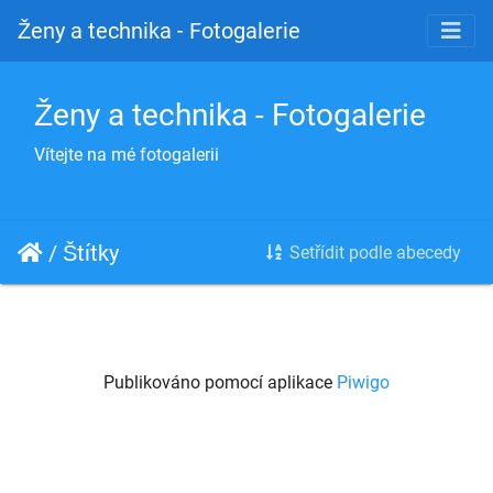
Ženy a technika - Fotogalerie
Ženy a technika - Fotogalerie
Vítejte na mé fotogalerii
/
Štítky
Setřídit podle abecedy
Publikováno pomocí aplikace
Piwigo