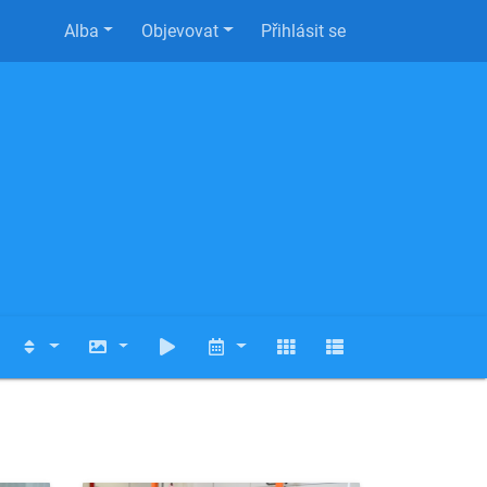
Alba
Objevovat
Přihlásit se